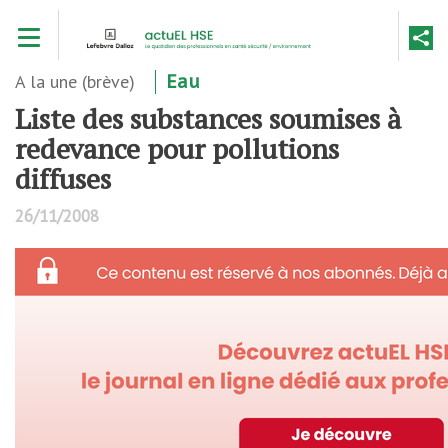
Aller
Toggle navigation
au
contenu
principal
A la une (brève)
Eau
Liste des substances soumises à
redevance pour pollutions
diffuses
26/11/2008