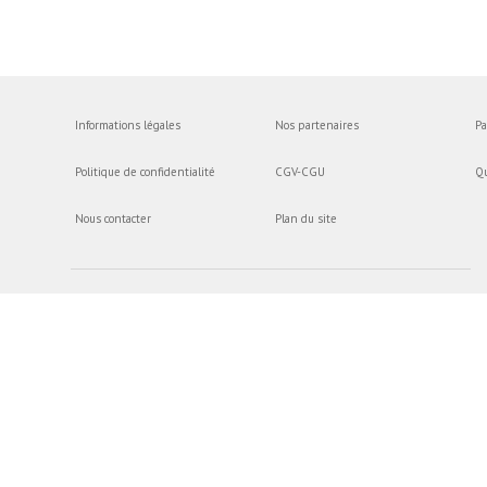
Informations légales
Nos partenaires
Pa
Politique de confidentialité
CGV-CGU
Q
Nous contacter
Plan du site