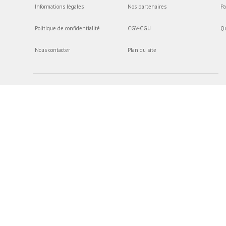
Informations légales
Nos partenaires
Pa
Politique de confidentialité
CGV-CGU
Q
Nous contacter
Plan du site