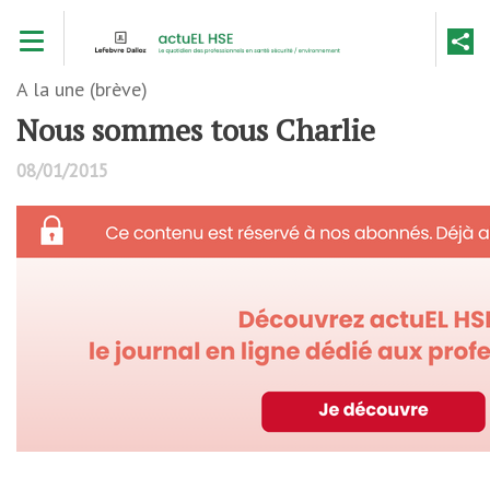
Aller
Toggle navigation
au
contenu
principal
A la une (brève)
Nous sommes tous Charlie
08/01/2015