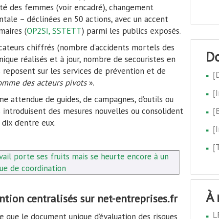
anté des femmes (voir encadré), changement
tale – déclinées en 50 actions, avec un accent
maires (
OP2SI, SSTETT
) parmi les publics exposés.
ateurs chiffrés (nombre d’accidents mortels des
ique réalisés et à jour, nombre de secouristes en
s reposent sur les services de prévention et de
[
omme des acteurs pivots
».
[
rme attendue de guides, de campagnes, d’outils ou
 introduisent des mesures nouvelles ou consolident
[
dix d’entre eux.
[
[
vail porte ses fruits mais se heurte encore à un
e de coordination
à
ntion centralisés sur net-entreprises.fr
L
ce que le document unique d’évaluation des risques