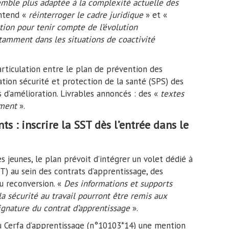
emble plus adaptée
à la complexité actuelle des
entend «
réinterroger le cadre juridique
» et «
tion pour tenir compte de l’évolution
tamment dans les situations de coactivité
’articulation entre le plan de prévention des
ation sécurité et protection de la santé (SPS) des
s d’amélioration. Livrables annoncés : des «
textes
ement
».
ts : inscrire la SST dès l’entrée dans le
 jeunes, le plan prévoit d’intégrer un volet dédié à
SST) au sein des contrats d’apprentissage, des
u reconversion. «
Des informations et supports
la sécurité au travail pourront être remis aux
gnature du contrat d’apprentissage
».
au Cerfa d’apprentissage (n°10103*14) une mention