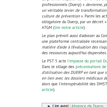
professionnels (Duerp) «
devienne, p
un véritable levier de transformation 
culture de prévention
». Parmi les act
obligatoire du Duerp, par un décret 
ATGM (
lire notre article
).
Le plan prévoit aussi d’adosser au Co
une plateforme centralisée recensan
matière d’aide à l’évaluation des risq
des ressources aujourd’hui dispersées.
Le PST 5 acte
l’impasse du portail D
Dans le sillage des
préconisations de 
d’utilisation des DUERP en tant que su
en lien avec les dossiers médicaux d
alors que l’interopérabilité des DMS
article
).
►
Lire aussi :
Absence de Duerp : 