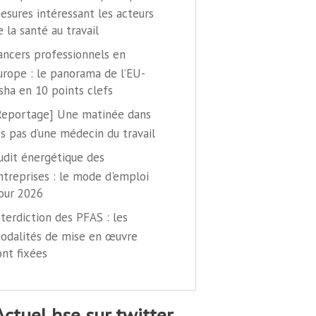
esures intéressant les acteurs
e la santé au travail
ancers professionnels en
urope : le panorama de l’EU-
sha en 10 points clefs
Reportage] Une matinée dans
es pas d’une médecin du travail
udit énergétique des
ntreprises : le mode d'emploi
our 2026
nterdiction des PFAS : les
odalités de mise en œuvre
ont fixées
@actuel hse sur twitter