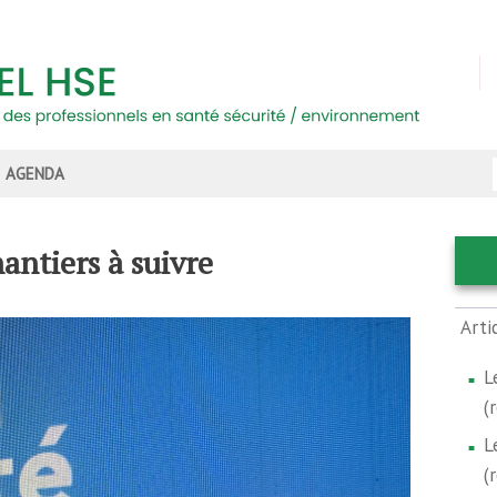
AGENDA
antiers à suivre
Arti
L
(
L
(