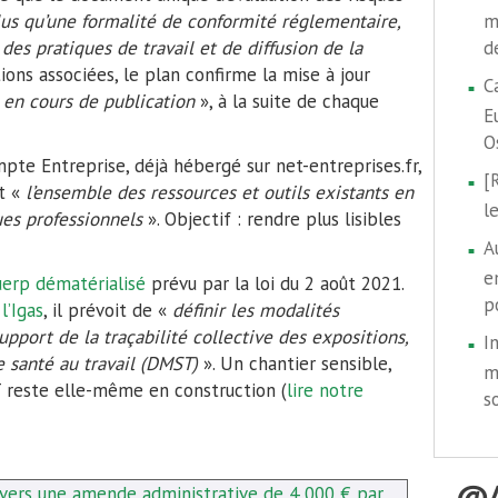
lus qu’une formalité de conformité réglementaire,
m
des pratiques de travail et de diffusion de la
d
ions associées, le plan confirme la mise à jour
C
«
en cours de publication
», à la suite de chaque
E
O
mpte Entreprise, déjà hébergé sur net-entreprises.fr,
[
t «
l’ensemble des ressources et outils existants en
l
ues professionnels
». Objectif : rendre plus lisibles
A
e
uerp dématérialisé
prévu par la loi du 2 août 2021.
p
l’Igas
, il prévoit de «
définir les modalités
pport de la traçabilité collective des expositions,
I
e santé au travail (DMST)
». Un chantier sensible,
m
T reste elle-même en construction (
lire notre
s
vers une amende administrative de 4 000 € par