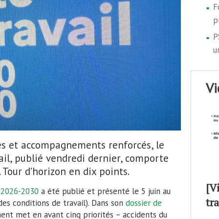
F
p
P
u
v
 juin, couvre la période 2026-2030.
es et accompagnements renforcés, le
il, publié vendredi dernier, comporte
© MB
. Tour d’horizon en dix points.
[V
l 2026-2030
a été publié et présenté le 5 juin au
tr
des conditions de travail). Dans son
dossier de
ment met en avant cinq priorités – accidents du