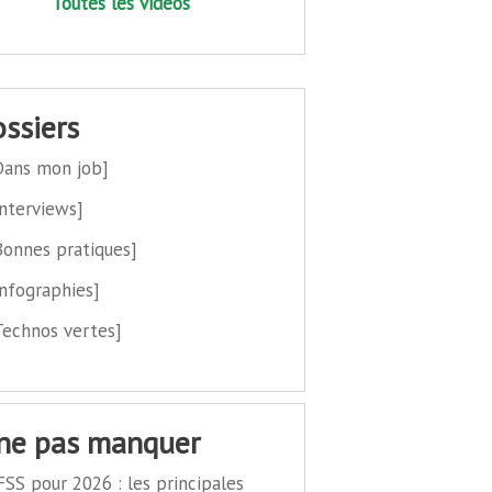
Toutes les vidéos
dossiers
Dans mon job]
Interviews]
Bonnes pratiques]
Infographies]
Technos vertes]
 ne pas manquer
FSS pour 2026 : les principales