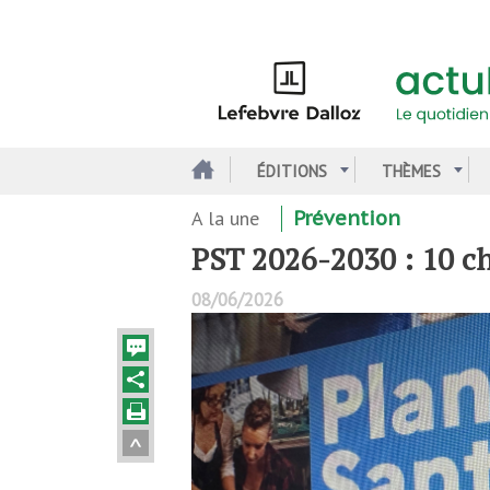
Aller
au
contenu
principal
ÉDITIONS
THÈMES
A la une
Prévention
PST 2026-2030 : 10 ch
08/06/2026