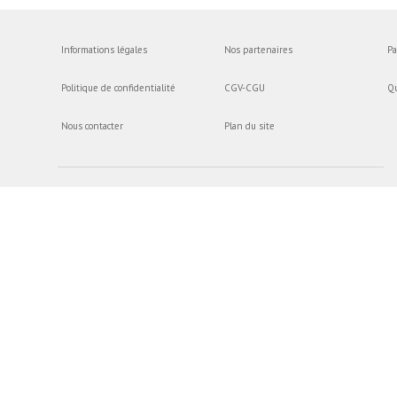
Informations légales
Nos partenaires
Pa
Politique de confidentialité
CGV-CGU
Q
Nous contacter
Plan du site