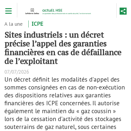
Aller
Toggle navigation
au
contenu
principal
A la une
ICPE
Sites industriels : un décret
précise l’appel des garanties
financières en cas de défaillance
de l’exploitant
07/07/2026
Un décret définit les modalités d'appel des
sommes consignées en cas de non-exécution
des dispositions relatives aux garanties
financières des ICPE concernées. Il autorise
également le maintien du « gaz coussin »
lors de la cessation d'activité des stockages
souterrains de gaz naturel, sous certaines