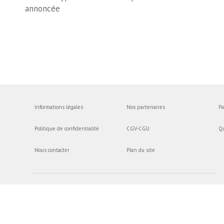
annoncée
Informations légales
Nos partenaires
Pa
Politique de confidentialité
CGV-CGU
Q
Nous contacter
Plan du site