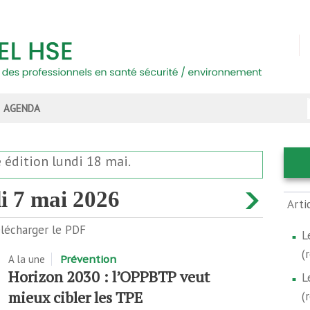
AGENDA
e édition lundi 18 mai.
di 7 mai 2026
Arti
lécharger le PDF
L
(
A la une
Prévention
Horizon 2030 : l’OPPBTP veut
L
mieux cibler les TPE
(