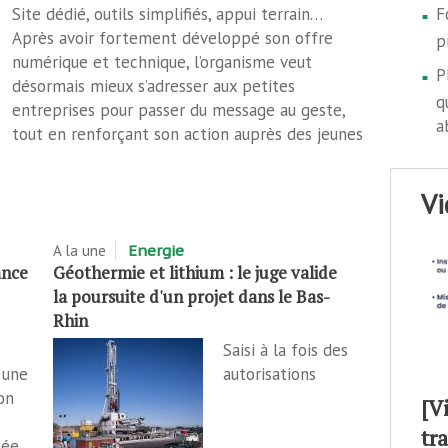
Site dédié, outils simplifiés, appui terrain…
F
Après avoir fortement développé son offre
p
numérique et technique, l’organisme veut
P
désormais mieux s’adresser aux petites
q
entreprises pour passer du message au geste,
a
tout en renforçant son action auprès des jeunes
v
A la une
Energie
ance
Géothermie et lithium : le juge valide
la poursuite d'un projet dans le Bas-
Rhin
Saisi à la fois des
 une
autorisations
on
[V
tr
tée