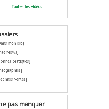
Toutes les vidéos
dossiers
Dans mon job]
Interviews]
Bonnes pratiques]
Infographies]
Technos vertes]
 ne pas manquer