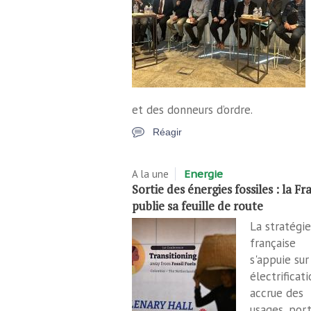
et des donneurs d’ordre.
Réagir
A la une
Energie
Sortie des énergies fossiles : la Fr
publie sa feuille de route
La stratégie
française
s'appuie sur
électrificati
accrue des
usages, por