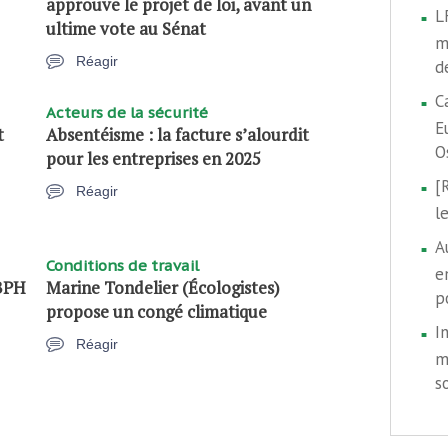
approuve le projet de loi, avant un
L
ultime vote au Sénat
m
Réagir
d
C
Acteurs de la sécurité
E
t
Absentéisme : la facture s’alourdit
O
pour les entreprises en 2025
[
Réagir
l
A
Conditions de travail
e
TBPH
Marine Tondelier (Écologistes)
p
propose un congé climatique
I
Réagir
m
s