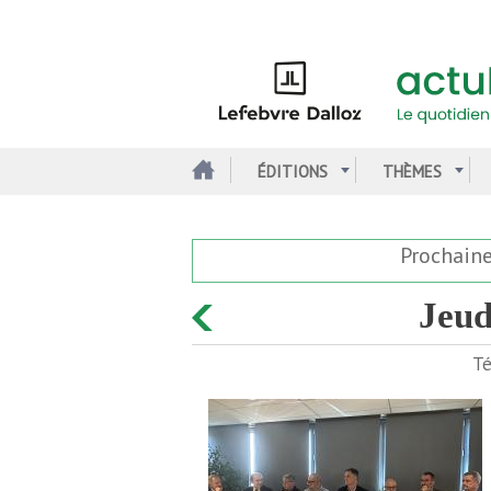
Aller
au
contenu
principal
ÉDITIONS
THÈMES
Prochain
jeu
Té