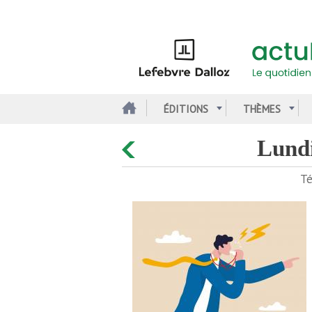
Aller
au
contenu
principal
ÉDITIONS
THÈMES
lun
Té