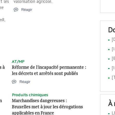
t les
valorisation agricole.
re
Réagir
nR.
[
[
[
AT/MP
s à
Réforme de l'incapacité permanente :
[
les décrets et arrêtés sont publiés
[
Réagir
Produits chimiques
n
Marchandises dangereuses :
à
Bruxelles met à jour les dérogations
applicables en France
L