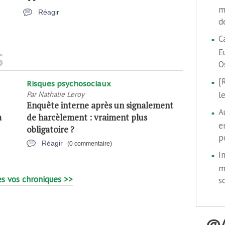
m
Réagir
d
C
E
S
O
[
Risques psychosociaux
Par
Nathalie Leroy
l
Enquête interne après un signalement
A
à
de harcèlement : vraiment plus
e
obligatoire ?
p
Réagir
(0 commentaire)
I
m
s vos chroniques >>
s