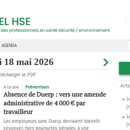
AGENDA
di 18 mai 2026
lécharger le PDF
Arti
A la une
Prévention
Absence de Duerp : vers une amende
L
administrative de 4 000 € par
(
travailleur
L
Les employeurs sans Duerp devraient bientôt
(
s’exposer, hors poursuites pénales, à une