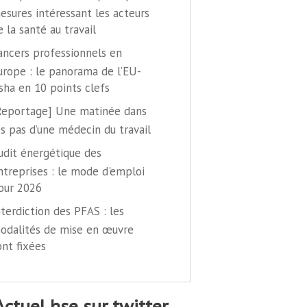
esures intéressant les acteurs
e la santé au travail
ancers professionnels en
urope : le panorama de l’EU-
sha en 10 points clefs
Reportage] Une matinée dans
es pas d’une médecin du travail
udit énergétique des
ntreprises : le mode d'emploi
our 2026
nterdiction des PFAS : les
odalités de mise en œuvre
ont fixées
@actuel hse sur twitter