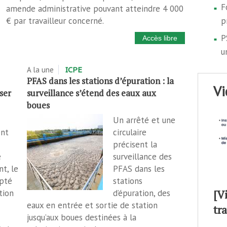
F
amende administrative pouvant atteindre 4 000
€ par travailleur concerné.
p
P
Accès libre
u
A la une
ICPE
PFAS dans les stations d’épuration : la
v
ser
surveillance s’étend des eaux aux
boues
Un arrêté et une
ent
circulaire
précisent la
e
surveillance des
t, le
PFAS dans les
pté
stations
[V
tion
d’épuration, des
eaux en entrée et sortie de station
tr
jusqu’aux boues destinées à la