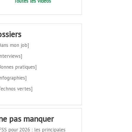
Toutes les vidéos
dossiers
Dans mon job]
Interviews]
Bonnes pratiques]
Infographies]
Technos vertes]
 ne pas manquer
FSS pour 2026 : les principales