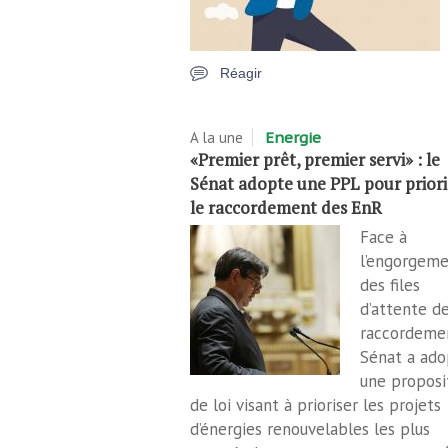
Réagir
A la une
Energie
«Premier prêt, premier servi» : le
Sénat adopte une PPL pour priori
le raccordement des EnR
Face à
l’engorgem
des files
d’attente d
raccordemen
Sénat a ado
une proposi
de loi visant à prioriser les projets
d’énergies renouvelables les plus