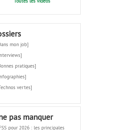
Toutes les vidéos
dossiers
Dans mon job]
Interviews]
Bonnes pratiques]
Infographies]
Technos vertes]
 ne pas manquer
FSS pour 2026 : les principales