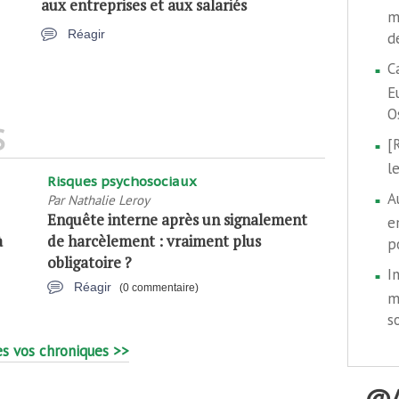
aux entreprises et aux salariés
m
Réagir
d
C
E
O
S
[
l
Risques psychosociaux
A
Par
Nathalie Leroy
Enquête interne après un signalement
e
à
de harcèlement : vraiment plus
p
obligatoire ?
I
Réagir
(0 commentaire)
m
s
s vos chroniques >>