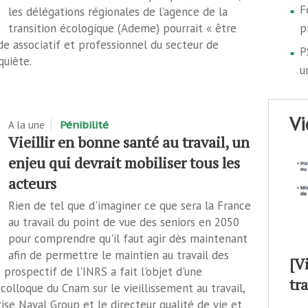
F
les délégations régionales de l’agence de la
transition écologique (Ademe) pourrait « être
p
e associatif et professionnel du secteur de
P
quiète.
u
v
A la une
Pénibilité
Vieillir en bonne santé au travail, un
enjeu qui devrait mobiliser tous les
acteurs
Rien de tel que d'imaginer ce que sera la France
au travail du point de vue des seniors en 2050
pour comprendre qu'il faut agir dès maintenant
afin de permettre le maintien au travail des
[V
prospectif de l'INRS a fait l'objet d'une
tr
colloque du Cnam sur le vieillissement au travail,
ise Naval Group et le directeur qualité de vie et