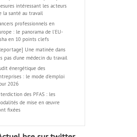
esures intéressant les acteurs
e la santé au travail
ancers professionnels en
urope : le panorama de l’EU-
sha en 10 points clefs
Reportage] Une matinée dans
es pas d’une médecin du travail
udit énergétique des
ntreprises : le mode d'emploi
our 2026
nterdiction des PFAS : les
odalités de mise en œuvre
ont fixées
@actuel hse sur twitter