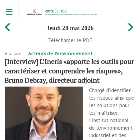
Aller
Toggle navigation
au
contenu
principal
jeudi 28 mai 2026
Télécharger le PDF
A la une
Acteurs de l'environnement
[Interview] L’Ineris «apporte les outils pour
caractériser et comprendre les risques»,
Bruno Debray, directeur adjoint
Chargé d’identifier
les risques ainsi que
les solutions pour
les maîtriser,
l’Institut national
de l’environnement
industriel et des