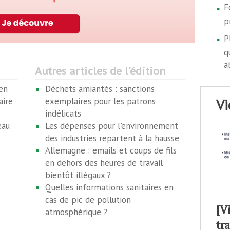
F
p
P
q
a
Autres articles de l'édition
en
Déchets amiantés : sanctions
v
aire
exemplaires pour les patrons
indélicats
eau
Les dépenses pour l'environnement
des industries repartent à la hausse
Allemagne : emails et coups de fils
en dehors des heures de travail
bientôt illégaux ?
Quelles informations sanitaires en
cas de pic de pollution
[V
atmosphérique ?
tr