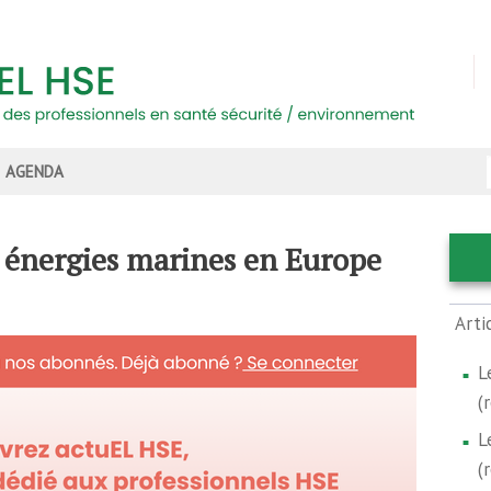
AGENDA
s énergies marines en Europe
Arti
L
(
L
(