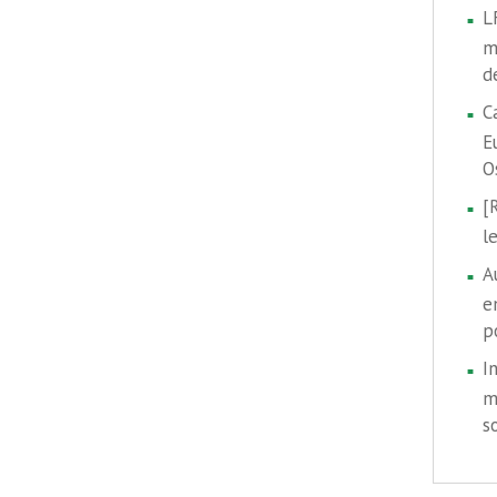
L
m
d
C
E
O
[
l
A
e
p
I
m
s