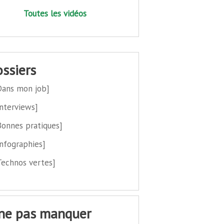
Toutes les vidéos
dossiers
Dans mon job]
Interviews]
Bonnes pratiques]
Infographies]
Technos vertes]
 ne pas manquer