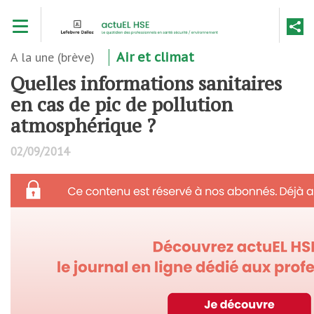
Aller
Toggle navigation
au
contenu
principal
A la une (brève)
Air et climat
Quelles informations sanitaires
en cas de pic de pollution
atmosphérique ?
02/09/2014