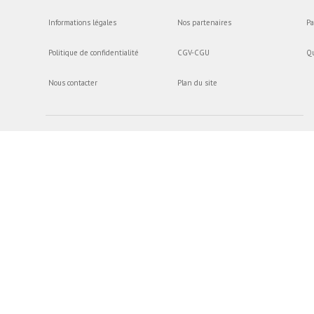
Informations légales
Nos partenaires
Pa
Politique de confidentialité
CGV-CGU
Q
Nous contacter
Plan du site