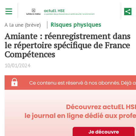
Aller
Toggle navigation
au
contenu
principal
A la une (brève)
Risques physiques
Amiante : réenregistrement dans
le répertoire spécifique de France
Compétences
10/01/2024