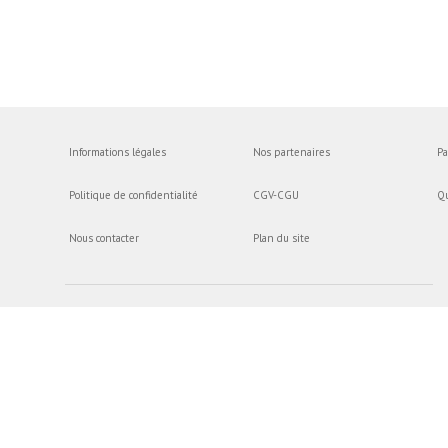
Informations légales
Nos partenaires
Pa
Politique de confidentialité
CGV-CGU
Q
Nous contacter
Plan du site