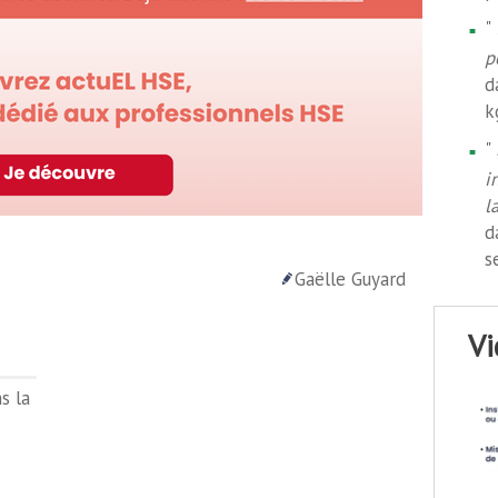
"
p
d
k
"
i
l
d
s
Gaëlle Guyard
v
s la