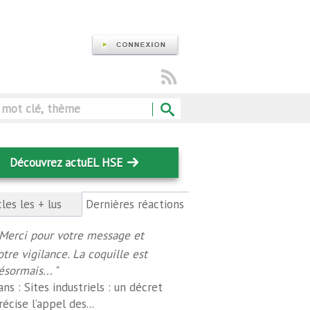
Rechercher
Découvrez actuEL HSE
cles les + lus
Dernières réactions
(onglet
actif)
Merci pour votre message et
otre vigilance. La coquille est
ésormais...
"
ans :
Sites industriels : un décret
récise l’appel des...