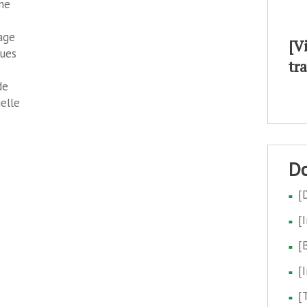
one
age
[V
ues
tr
de
ielle
[
[
[
[
[