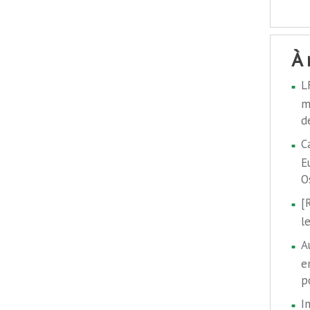
à
L
m
d
C
E
O
[
l
A
e
p
I