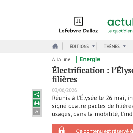
Aller
au
contenu
principal
ÉDITIONS
THÈMES
A la une
Energie
Électrification : l’Ély
filières
03/06/2026
Réunis à l’Élysée le 26 mai, i
signé quatre pactes de filières
usages, dans la mobilité, l’ind