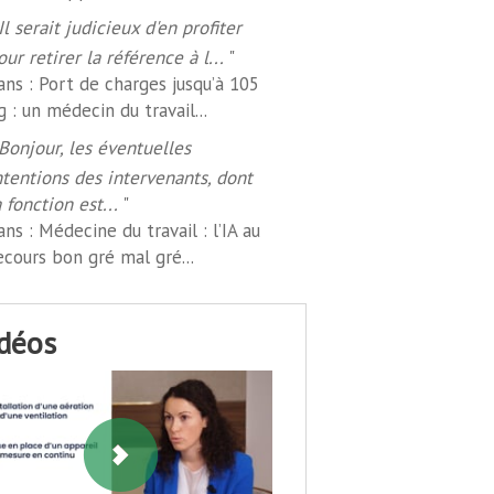
Il serait judicieux d'en profiter
our retirer la référence à l...
"
ans :
Port de charges jusqu’à 105
g : un médecin du travail...
Bonjour, les éventuelles
ntentions des intervenants, dont
a fonction est...
"
ans :
Médecine du travail : l’IA au
ecours bon gré mal gré...
idéos