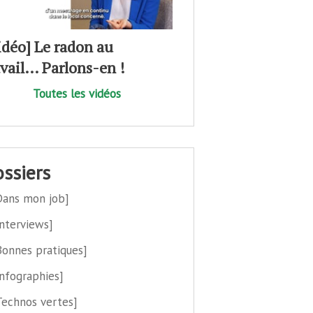
idéo] Le radon au
avail… Parlons-en !
Toutes les vidéos
dossiers
Dans mon job]
Interviews]
Bonnes pratiques]
Infographies]
Technos vertes]