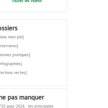
Toutes les vidéos
dossiers
Dans mon job]
Interviews]
Bonnes pratiques]
Infographies]
Technos vertes]
 ne pas manquer
FSS pour 2026 : les principales