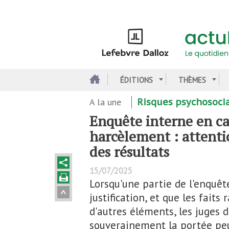
Aller
au
contenu
principal
ÉDITIONS
THÈMES
A la une
Risques psychosoci
Enquête interne en ca
harcèlement : attenti
des résultats
15/07/2025
Lorsqu'une partie de l'enquêt
justification, et que les fait
d'autres éléments, les juges 
souverainement la portée peuv