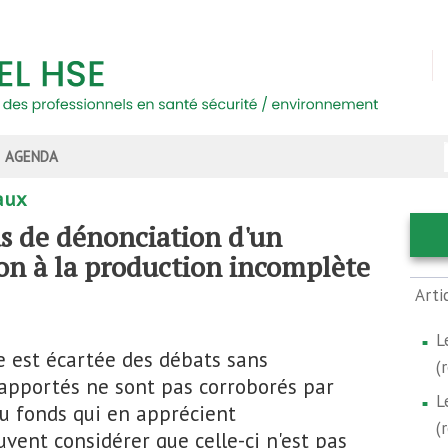
AGENDA
aux
s de dénonciation d'un
on à la production incomplète
Arti
L
e est écartée des débats sans
(
s rapportés ne sont pas corroborés par
L
du fonds qui en apprécient
(
ent considérer que celle-ci n'est pas