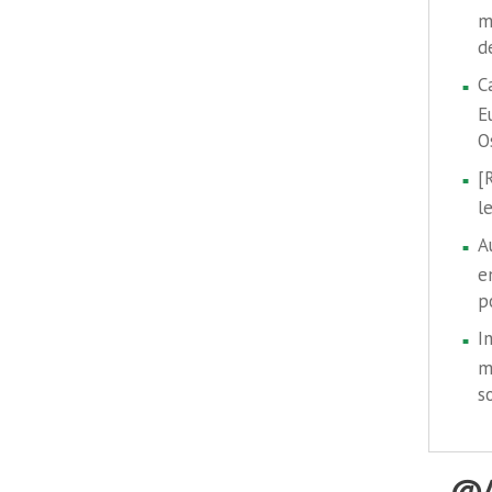
m
d
C
E
O
[
l
A
e
p
I
m
s