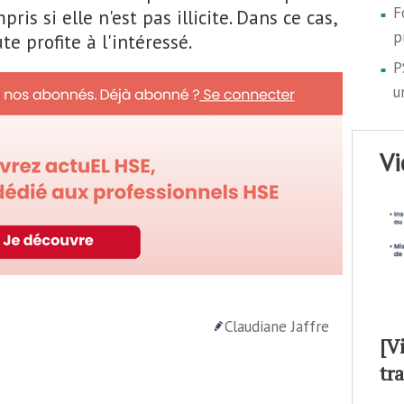
F
is si elle n'est pas illicite. Dans ce cas,
p
te profite à l'intéressé.
P
u
v
Claudiane Jaffre
[V
tr