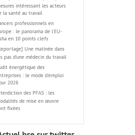
esures intéressant les acteurs
e la santé au travail
ancers professionnels en
urope : le panorama de l’EU-
sha en 10 points clefs
Reportage] Une matinée dans
es pas d’une médecin du travail
udit énergétique des
ntreprises : le mode d'emploi
our 2026
nterdiction des PFAS : les
odalités de mise en œuvre
ont fixées
@actuel hse sur twitter