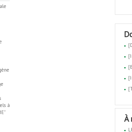
ale
e
[
[
[
ogène
[
ge
[
s
els à
ME"
à
L