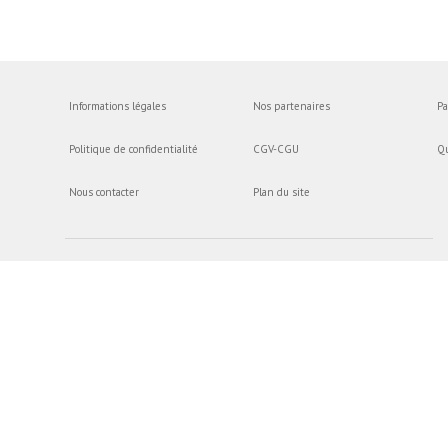
Informations légales
Nos partenaires
Pa
Politique de confidentialité
CGV-CGU
Q
Nous contacter
Plan du site