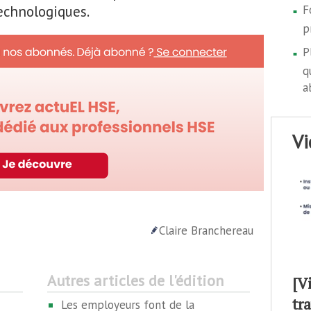
technologiques.
F
p
P
q
a
v
Claire Branchereau
Autres articles de l'édition
[V
tr
Les employeurs font de la