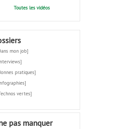
Toutes les vidéos
dossiers
Dans mon job]
Interviews]
Bonnes pratiques]
Infographies]
Technos vertes]
 ne pas manquer