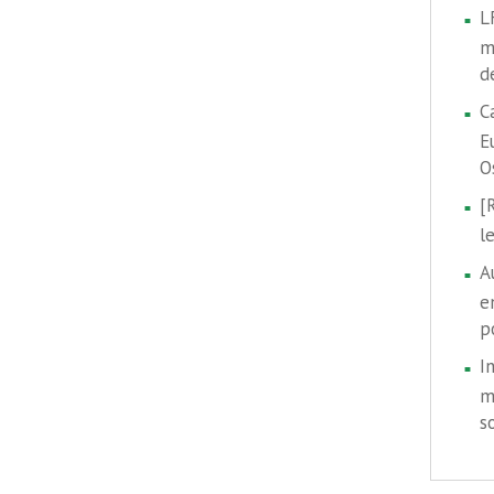
L
m
d
C
E
O
[
l
A
e
p
I
m
s