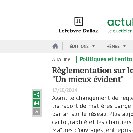
Aller
au
contenu
principal
ÉDITIONS
THÈMES
A la une
Politiques et territo
Règlementation sur le
"Un mieux évident"
17/10/2014
Avant le changement de règle
transport de matières dange
par an sur le réseau. Plus auj
cartographié et les chantiers
Maîtres d'ouvrages, entrepris