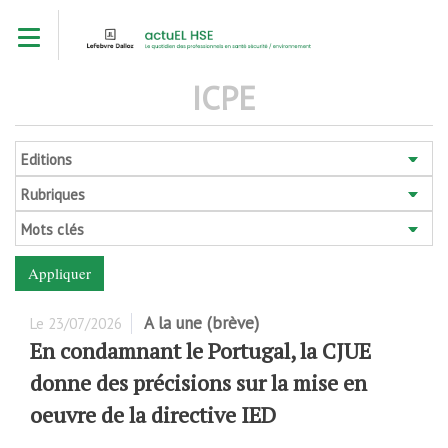
Aller
Toggle navigation
au
contenu
principal
ICPE
Editions
Rubriques
Mots clés
A la une (brève)
Le
23/07/2026
En condamnant le Portugal, la CJUE
donne des précisions sur la mise en
oeuvre de la directive IED