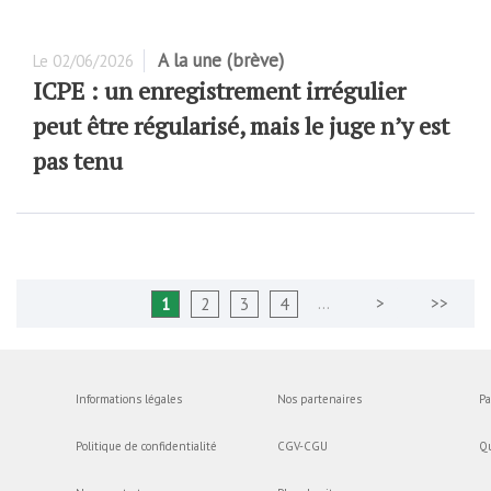
A la une (brève)
Le
02/06/2026
ICPE : un enregistrement irrégulier
peut être régularisé, mais le juge n’y est
pas tenu
…
1
2
3
4
Informations légales
Nos partenaires
Pa
Politique de confidentialité
CGV-CGU
Q