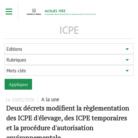
Aller
Toggle navigation
au
contenu
principal
ICPE
Editions
Rubriques
Mots clés
A la une
Le
10/02/2026
Deux décrets modifient la règlementation
des ICPE d'élevage, des ICPE temporaires
et la procédure d'autorisation
environnementale