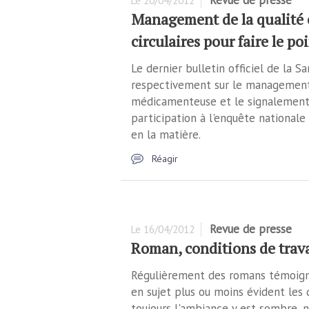
Revue de presse
Le
20/04/2012
Management de la qualité et
circulaires pour faire le po
Le dernier bulletin officiel de la Sa
respectivement sur le management d
médicamenteuse et le signalement 
participation à l'enquête nationale
en la matière.
Réagir
Revue de presse
Le
16/04/2012
Roman, conditions de travai
Régulièrement des romans témoignen
en sujet plus ou moins évident les 
toujours l'ambiance y est sombre, no