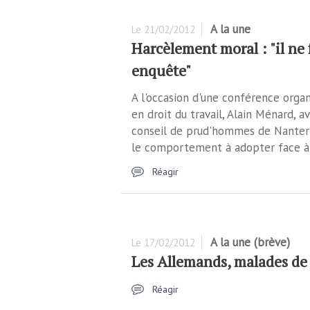
A la une
Le
21/02/2012
Harcèlement moral : "il ne 
enquête"
A l'occasion d'une conférence organ
en droit du travail, Alain Ménard, a
conseil de prud'hommes de Nanterr
le comportement à adopter face à u
Réagir
A la une (brève)
Le
17/02/2012
Les Allemands, malades de
Réagir