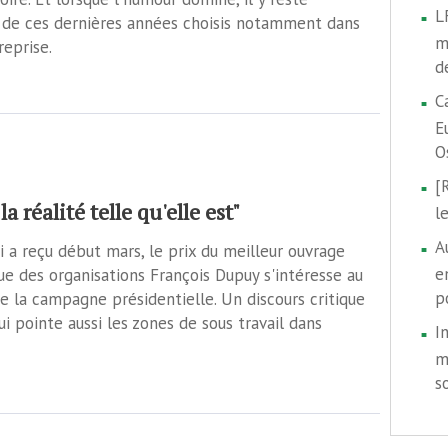
L
es de ces dernières années choisis notamment dans
m
reprise.
d
C
E
O
[
réalité telle qu'elle est"
l
A
i a reçu début mars, le prix du meilleur ouvrage
e
gue des organisations François Dupuy s'intéresse au
p
de la campagne présidentielle. Un discours critique
i pointe aussi les zones de sous travail dans
I
m
s