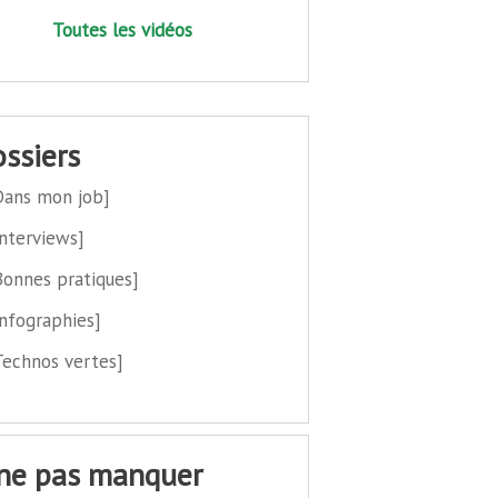
Toutes les vidéos
dossiers
Dans mon job]
Interviews]
Bonnes pratiques]
Infographies]
Technos vertes]
 ne pas manquer