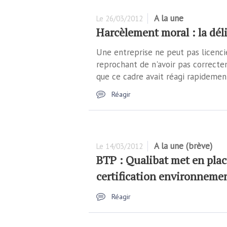
A la une
Le
26/03/2012
Harcèlement moral : la dél
Une entreprise ne peut pas licencie
reprochant de n'avoir pas correcte
que ce cadre avait réagi rapidemen
Réagir
A la une (brève)
Le
14/03/2012
BTP : Qualibat met en plac
certification environneme
Réagir