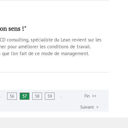
on sens !"
D consulting, spécialiste du Lean revient sur les
r pour améliorer les conditions de travail.
s que l'on fait de ce mode de management.
…
…
56
57
58
59