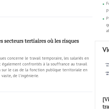
F
p
P
q
a
es secteurs tertiaires où les risques
v
es concerne le travail temporaire, les salariés en
t également confrontés à la souffrance au travail
sur le cas de la fonction publique territoriale en
 vaste, de l'ingénierie.
[V
tr