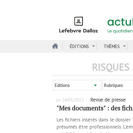
Aller
au
contenu
principal
ÉDITIONS
THÈMES
RISQUES
Editions
Rubriques
Revue de presse
Le
24/05/2012
"Mes documents" : des fichi
Les fichiers insérés dans le dossier
présumés être professionnels. L'em