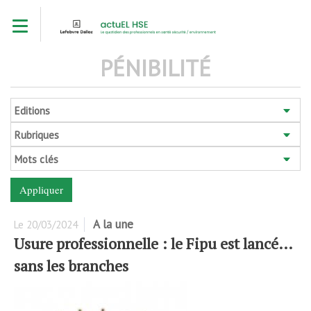
Aller
Toggle navigation
au
contenu
principal
PÉNIBILITÉ
Editions
Rubriques
Mots clés
A la une
Le
20/03/2024
Usure professionnelle : le Fipu est lancé…
sans les branches