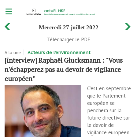
Aller
Toggle navigation
au
contenu
principal
mercredi 27 juillet 2022
Télécharger le PDF
A la une
Acteurs de l'environnement
[interview] Raphaël Glucksmann : "Vous
n'échapperez pas au devoir de vigilance
européen"
C'est en septembre
que le Parlement
européen se
penchera sur la
future directive sur
le devoir de
vigilance européen.