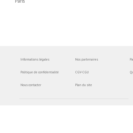
Paris
Informations légales
Nos partenaires
Pa
Politique de confidentialité
CGV-CGU
Q
Nous contacter
Plan du site