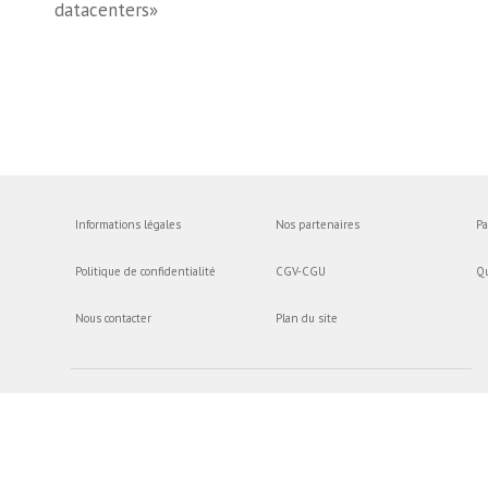
datacenters»
Informations légales
Nos partenaires
Pa
Politique de confidentialité
CGV-CGU
Q
Nous contacter
Plan du site