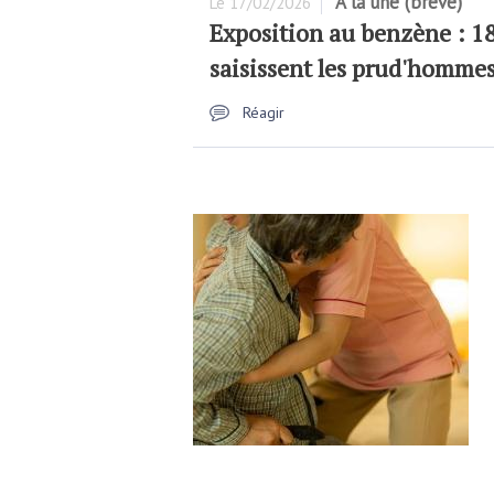
A la une (brève)
Le
17/02/2026
Exposition au benzène : 180
saisissent les prud'hommes
Réagir