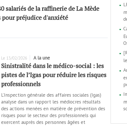
L
 salariés de la raffinerie de La Mède
m
 pour préjudice d'anxiété
d
C
E
O
[
A la une
Le
13/02/2026
l
Sinistralité dans le médico-social : les
A
pistes de l’Igas pour réduire les risques
e
professionnels
p
I
L’Inspection générale des affaires sociales (Igas)
analyse dans un rapport les médiocres résultats
m
des actions menées en matière de prévention des
s
risques pour le secteur des professionnels qui
exercent auprès des personnes âgées et