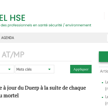
AGENDA
AT/MP
Mots clés
Arti
L
e à jour du Duerp à la suite de chaque
(
u mortel
L
(