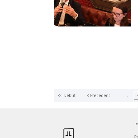
…
I
P