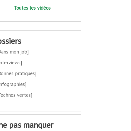
Toutes les vidéos
dossiers
Dans mon job]
Interviews]
Bonnes pratiques]
Infographies]
Technos vertes]
 ne pas manquer