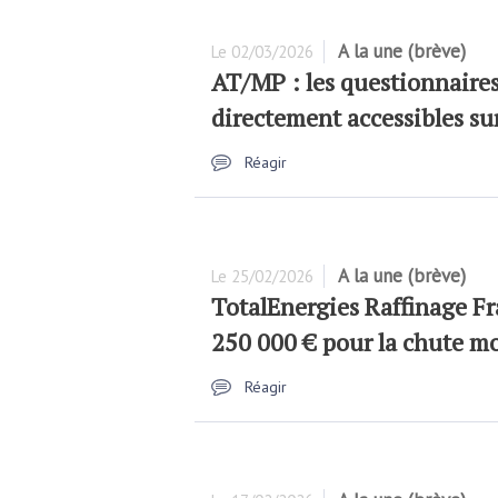
A la une (brève)
Le
02/03/2026
AT/MP : les questionnaires
directement accessibles su
Réagir
A la une (brève)
Le
25/02/2026
TotalEnergies Raffinage 
250 000 € pour la chute mor
Réagir