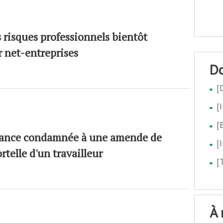
 risques professionnels bientôt
r net-entreprises
[
[
[
France condamnée à une amende de
[
telle d'un travailleur
[
à