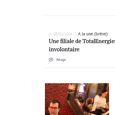
A la une (brève)
Le
06/02/2026
Une filiale de TotalEnergi
involontaire
Réagir