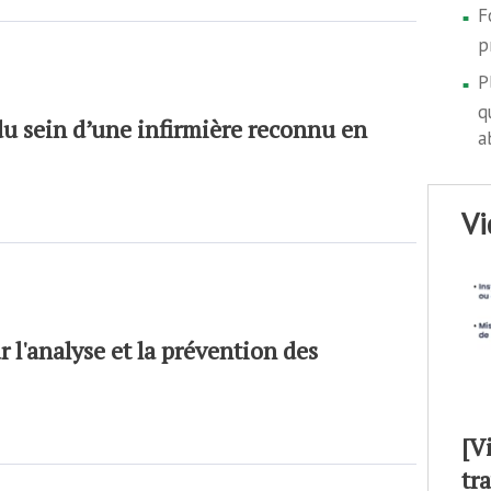
F
p
P
q
 du sein d’une infirmière reconnu en
a
v
 l'analyse et la prévention des
[V
tr