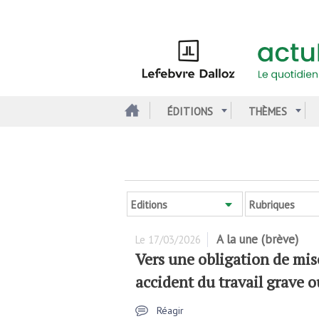
Aller
au
contenu
principal
ÉDITIONS
THÈMES
Editions
Rubriques
A la une (brève)
Le
17/03/2026
Vers une obligation de mis
accident du travail grave o
Réagir