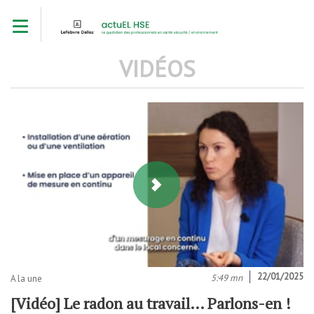
Aller
Toggle navigation
au
contenu
principal
VIDÉOS
22/01/2025
5:49 mn
A la une
[Vidéo] Le radon au travail… Parlons-en !