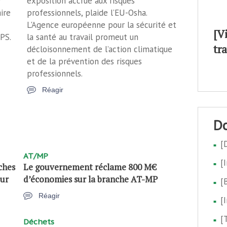
e
exposition accrue aux risques
aire
professionnels, plaide l’EU-Osha.
L'Agence européenne pour la sécurité et
[V
PS.
la santé au travail promeut un
tr
décloisonnement de l’action climatique
et de la prévention des risques
professionnels.
Réagir
[
AT/MP
[
iches
Le gouvernement réclame 800 M€
eur
d’économies sur la branche AT-MP
[
Réagir
[
[
Déchets