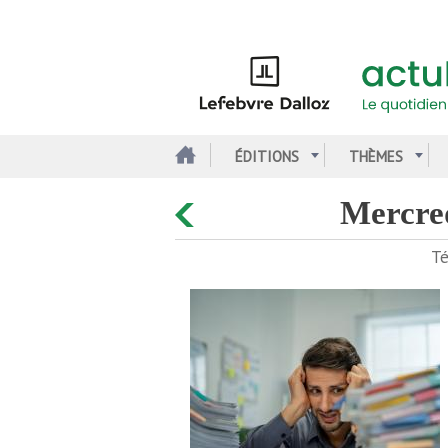
Aller
au
contenu
principal
ÉDITIONS
THÈMES
mercre
Té