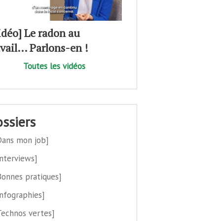
idéo] Le radon au
avail… Parlons-en !
Toutes les vidéos
dossiers
Dans mon job]
Interviews]
Bonnes pratiques]
Infographies]
Technos vertes]