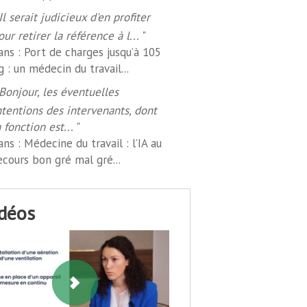
Il serait judicieux d'en profiter
our retirer la référence à l...
"
ans :
Port de charges jusqu’à 105
g : un médecin du travail...
Bonjour, les éventuelles
ntentions des intervenants, dont
a fonction est...
"
ans :
Médecine du travail : l’IA au
ecours bon gré mal gré...
idéos