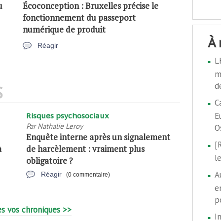
u
Écoconception : Bruxelles précise le
fonctionnement du passeport
numérique de produit
à
Réagir
L
m
d
S
C
E
Risques psychosociaux
Par
Nathalie Leroy
O
Enquête interne après un signalement
[
à
de harcèlement : vraiment plus
l
obligatoire ?
A
Réagir
(0 commentaire)
e
p
s vos chroniques >>
I