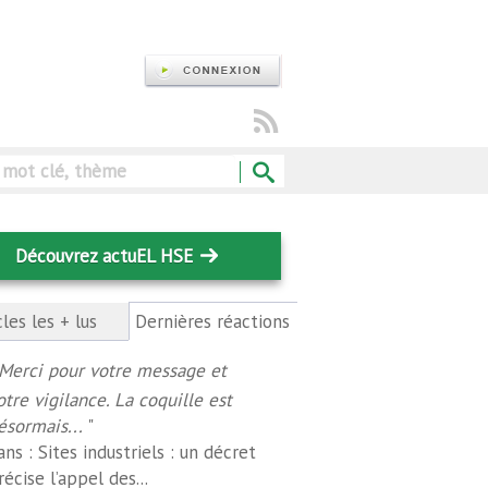
Rechercher
Découvrez actuEL HSE
cles les + lus
Dernières réactions
(onglet
actif)
Merci pour votre message et
otre vigilance. La coquille est
ésormais...
"
ans :
Sites industriels : un décret
récise l’appel des...