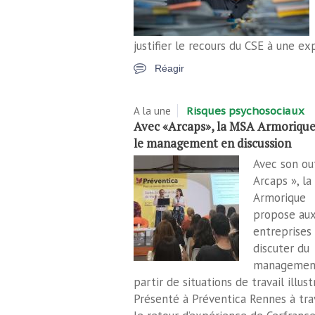
justifier le recours du CSE à une ex
Réagir
A la une
Risques psychosociaux
Avec «Arcaps», la MSA Armoriqu
le management en discussion
Avec son out
Arcaps », l
Armorique
propose au
entreprises
discuter du
managemen
partir de situations de travail illust
Présenté à Préventica Rennes à tra