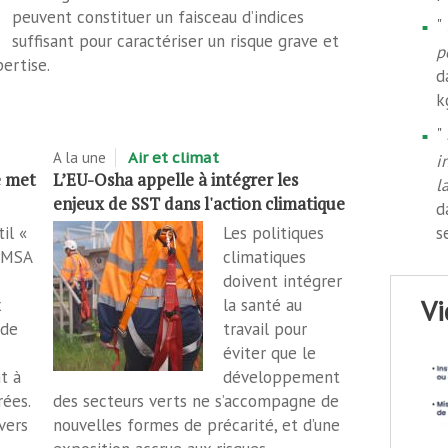
peuvent constituer un faisceau d’indices
"
suffisant pour caractériser un risque grave et
p
pertise.
d
k
"
A la une
Air et climat
i
e met
L’EU-Osha appelle à intégrer les
l
enjeux de SST dans l'action climatique
d
il «
Les politiques
s
a MSA
climatiques
doivent intégrer
v
x
la santé au
 de
travail pour
éviter que le
t à
développement
rées.
des secteurs verts ne s’accompagne de
vers
nouvelles formes de précarité, et d’une