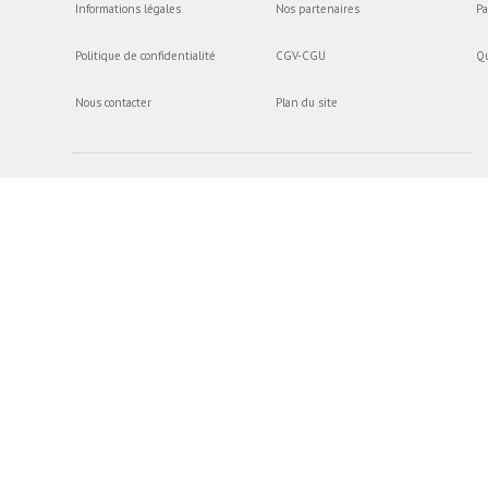
Informations légales
Nos partenaires
Pa
Politique de confidentialité
CGV-CGU
Q
Nous contacter
Plan du site