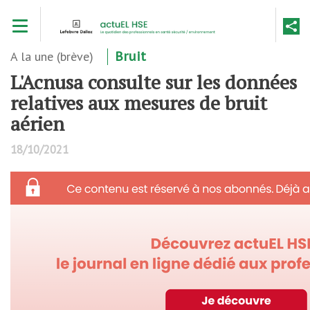
Aller
Toggle navigation
au
contenu
principal
A la une (brève)
Bruit
L'Acnusa consulte sur les données
relatives aux mesures de bruit
aérien
18/10/2021