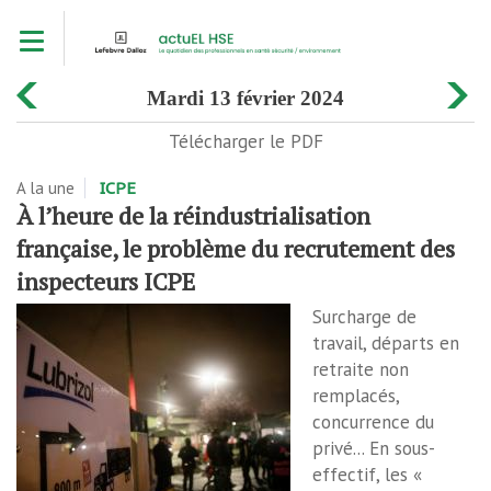
Aller
Toggle navigation
au
contenu
principal
mardi 13 février 2024
Télécharger le PDF
A la une
ICPE
À l’heure de la réindustrialisation
française, le problème du recrutement des
inspecteurs ICPE
Surcharge de
travail, départs en
retraite non
remplacés,
concurrence du
privé... En sous-
effectif, les «