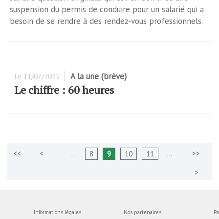
suspension du permis de conduire pour un salarié qui a
besoin de se rendre à des rendez-vous professionnels.
A la une (brève)
Le
11/07/2025
Le chiffre : 60 heures
…
…
8
9
10
11
Informations légales
Nos partenaires
Pa