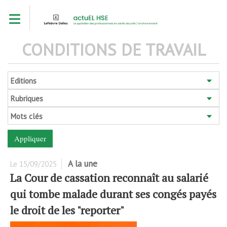
Aller
Toggle navigation
au
contenu
principal
CONDITIONS DE TRAVAIL
Editions
Rubriques
Mots clés
A la une
Le
15/09/2025
La Cour de cassation reconnaît au salarié
qui tombe malade durant ses congés payés
le droit de les "reporter"